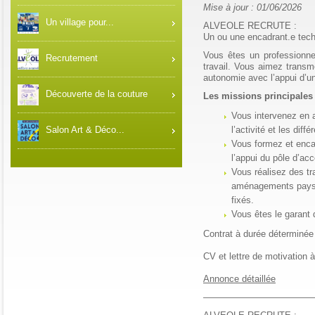
Mise à jour : 01/06/2026
Un village pour...
ALVEOLE RECRUTE :
Un ou une encadrant.e tec
Vous êtes un professionn
Recrutement
travail. Vous aimez transm
autonomie avec l’appui d’un 
Découverte de la couture
Les missions principales
Vous intervenez en a
l’activité et les diff
Salon Art & Déco...
Vous formez et encad
l’appui du pôle d’ac
Vous réalisez des tr
aménagements paysage
fixés.
Vous êtes le garant 
Contrat à durée déterminée
CV et lettre de motivation à
Annonce détaillée
————————————