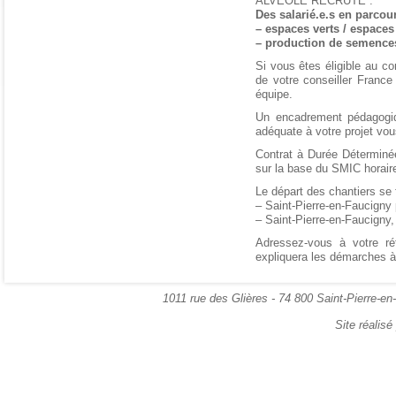
ALVEOLE RECRUTE :
Des salarié.e.s en parcou
– espaces verts / espaces
– production de semences
Si vous êtes éligible au co
de votre conseiller France
équipe.
Un encadrement pédagogiq
adéquate à votre projet vou
Contrat à Durée Déterminé
sur la base du SMIC horair
Le départ des chantiers se f
– Saint-Pierre-en-Faucigny
– Saint-Pierre-en-Faucigny,
Adressez-vous à votre ré
expliquera les démarches à
1011 rue des Glières - 74 800 Saint-Pierre-en
Site réalis